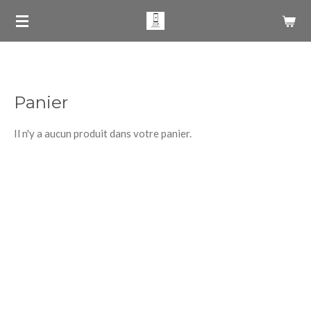
Passer
au
contenu
principal
Panier
Il n'y a aucun produit dans votre panier.