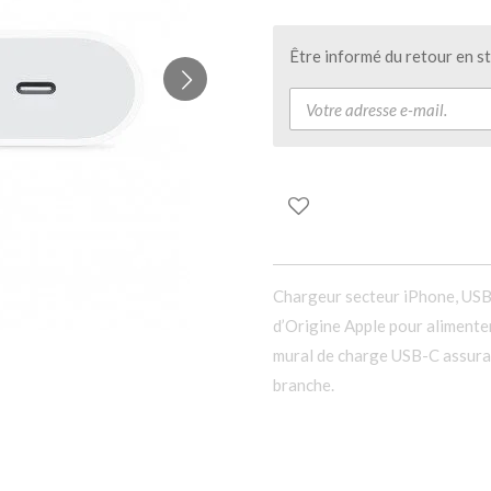
Être informé du retour en s
Chargeur secteur iPhone, US
d’Origine Apple pour alimente
mural de charge USB-C assuran
branche.