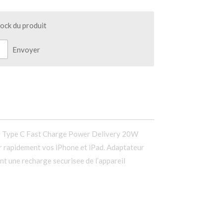
tock du produit
Envoyer
B Type C Fast Charge Power Delivery 20W
r rapidement vos iPhone et iPad. Adaptateur
t une recharge securisee de l’appareil