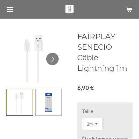
Passer
au
contenu
principal
FAIRPLAY
SENECIO
Câble
Lightning 1m
6,90 €
Taille
Être informé du retour