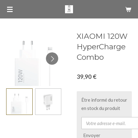
Passer
au
contenu
principal
XIAOMI 120W
HyperCharge
Combo
39,90 €
Être informé du retour
en stock du produit
Envoyer