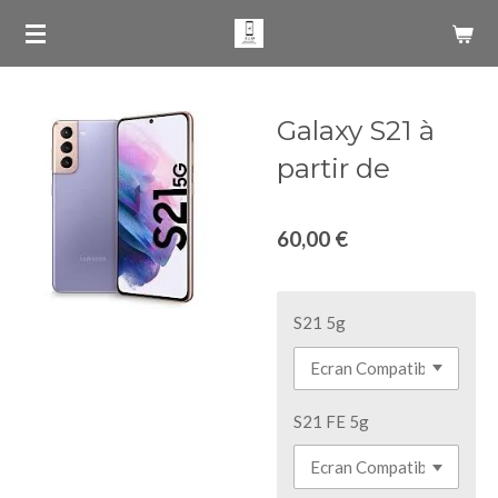
Passer
au
contenu
principal
Galaxy S21 à
partir de
60,00 €
S21 5g
S21 FE 5g